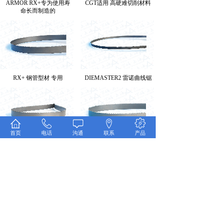
ARMOR RX+专为使用寿
CGT适用 高硬难切削材料
命长而制造的
RX+ 钢管型材 专用
DIEMASTER2 雷诺曲线锯
首页
电话
沟通
联系
产品
LXP 双金属带锯条
Q88优质多功能 双金属带
锯条
共 17 条记录
1
2
下一页>
末页