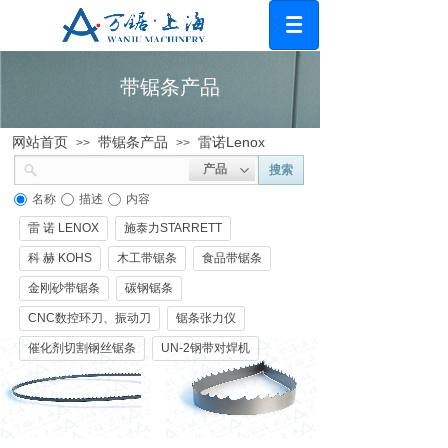
带锯条产品
网站首页
带锯条产品
雷诺Lenox
>>
>>
产品
搜索
名称
描述
内容
雷 诺 LENOX
施泰力STARRETT
科 赫 KOHS
木工带锯条
食品带锯条
金刚砂带锯条
碳钢锯条
CNC数控环刀、振动刀
锯条张力仪
催化剂切割钢丝锯条
UN-2钢带对焊机