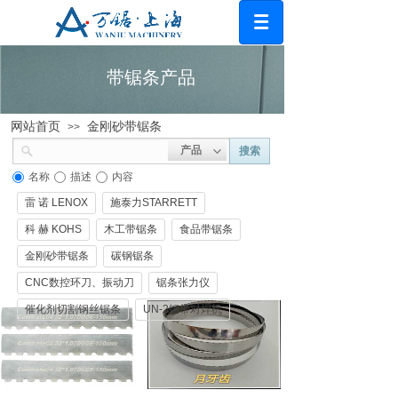
带锯条产品
网站首页
金刚砂带锯条
>>
产品
搜索
名称
描述
内容
雷 诺 LENOX
施泰力STARRETT
科 赫 KOHS
木工带锯条
食品带锯条
金刚砂带锯条
碳钢锯条
CNC数控环刀、振动刀
锯条张力仪
催化剂切割钢丝锯条
UN-2钢带对焊机